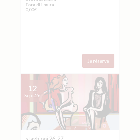
Fora di i mura
0,00€
Je réserve
12
Sept.
26
staghjoni 26-27