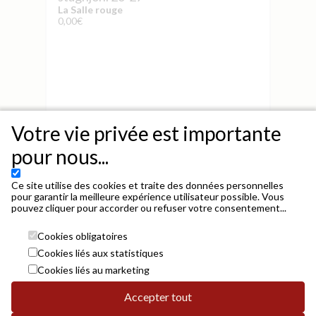
La Salle rouge
0,00€
Votre vie privée est importante
Je réserve
pour nous...
Ce site utilise des cookies et traite des données personnelles
pour garantir la meilleure expérience utilisateur possible. Vous
pouvez cliquer pour accorder ou refuser votre consentement...
Cookies obligatoires
Cookies liés aux statistiques
Cookies liés au marketing
Accepter tout
Mairie de Porto-Vecchio